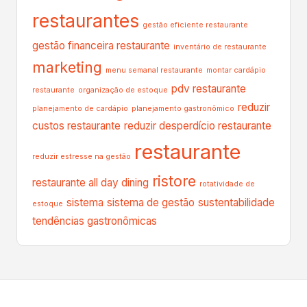
restaurantes
gestão eficiente restaurante
gestão financeira restaurante
inventário de restaurante
marketing
menu semanal restaurante
montar cardápio
pdv restaurante
restaurante
organização de estoque
reduzir
planejamento de cardápio
planejamento gastronômico
custos restaurante
reduzir desperdício restaurante
restaurante
reduzir estresse na gestão
ristore
restaurante all day dining
rotatividade de
sistema
sistema de gestão
sustentabilidade
estoque
tendências gastronômicas