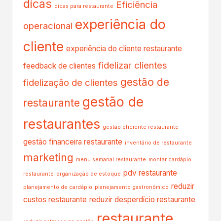
dicas
Eficiência
dicas para restaurante
experiência do
operacional
cliente
experiência do cliente restaurante
fidelizar clientes
feedback de clientes
gestão de
fidelização de clientes
gestão de
restaurante
restaurantes
gestão eficiente restaurante
gestão financeira restaurante
inventário de restaurante
marketing
menu semanal restaurante
montar cardápio
pdv restaurante
restaurante
organização de estoque
reduzir
planejamento de cardápio
planejamento gastronômico
custos restaurante
reduzir desperdício restaurante
restaurante