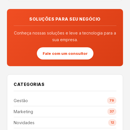
SOLUÇÕES PARA SEU NEGÓCIO
Conheça nossas soluções e leve a tecnologia para a
sua empresa.
Fale com um consultor
CATEGORIAS
Gestão
79
Marketing
37
Novidades
12