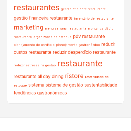
restaurantes
gestão eficiente restaurante
gestão financeira restaurante
inventário de restaurante
marketing
menu semanal restaurante
montar cardápio
pdv restaurante
restaurante
organização de estoque
reduzir
planejamento de cardápio
planejamento gastronômico
custos restaurante
reduzir desperdício restaurante
restaurante
reduzir estresse na gestão
ristore
restaurante all day dining
rotatividade de
sistema
sistema de gestão
sustentabilidade
estoque
tendências gastronômicas