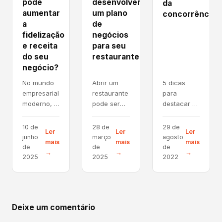
pode
desenvolver
da
aumentar
um plano
concorrência
a
de
fidelização
negócios
e receita
para seu
do seu
restaurante
negócio?
No mundo
Abrir um
5 dicas
empresarial
restaurante
para
moderno, a
pode ser
destacar a
concorrência
um sonho
sua
é acirrada
realizado
pizzaria da
10 de
28 de
29 de
Ler
Ler
Ler
e os
para muitos
concorrência
junho
março
agosto
mais
mais
mais
consumidores
empreendedores
Imagem:
de
de
de
→
→
→
estão cada
apaixonados
Ivan Torres,
2025
2025
2022
vez mais
pela
via
exigentes.
culinária e
Unsplash O
Para se
pelo
nicho de
destacar e
atendimento
pizzarias
Deixe um comentário
prosperar,
ao cliente.
têm um
as...
Porém,
grande