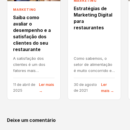
MARKETING
Estratégias de
MARKETING
Marketing Digital
Saiba como
para
avaliar o
restaurantes
desempenho e a
satisfação dos
clientes do seu
restaurante
A satisfação dos
Como sabemos, o
clientes é um dos
setor de alimentação
fatores mais
é muito concorrido e
importantes para o
uma das maiores
sucesso de qualquer
dificuldades dos
11 de abril de
Ler mais
30 de agosto
Ler
restaurante. Clientes
empreendedores é
2025
de 2021
→
mais →
satisfeitos tendem a
atrair novos clientes.
voltar e a
Mas, fique...
recomendar...
Deixe um comentário