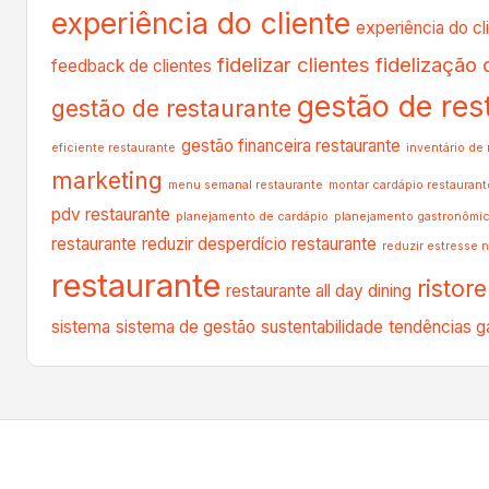
experiência do cliente
experiência do cl
fidelizar clientes
fidelização 
feedback de clientes
gestão de res
gestão de restaurante
gestão financeira restaurante
eficiente restaurante
inventário de
marketing
menu semanal restaurante
montar cardápio restaurant
pdv restaurante
planejamento de cardápio
planejamento gastronômi
restaurante
reduzir desperdício restaurante
reduzir estresse 
restaurante
ristore
restaurante all day dining
sistema
sistema de gestão
sustentabilidade
tendências g