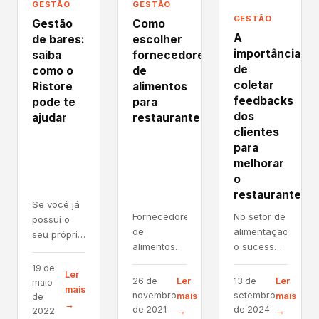
GESTÃO
GESTÃO
GESTÃO
Gestão
Como
A
de bares:
escolher
importância
saiba
fornecedores
de
como o
de
coletar
Ristore
alimentos
feedbacks
pode te
para
dos
ajudar
restaurantes
clientes
para
melhorar
o
restaurante
Se você já
Fornecedores
No setor de
possui o
de
alimentação,
seu próprio
alimentos
o sucesso
bar ou está
para
de um
se
19 de
Ler
restaurantes: Como
restaurante
preparando
Ler
Ler
26 de
13 de
maio
mais
escolher o
vai além de
para
novembro
setembro
mais
mais
de
→
melhor
servir
inaugurar o
de 2021
de 2024
2022
→
→