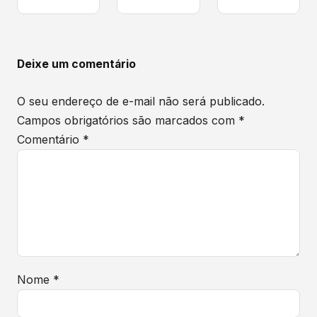
para sua
pratos
seu
empresa
deliciosos;
empreendimento,
Você sabe
é crucial
com
o quanto a
entender a
certeza já
escolha
experiência
Deixe um comentário
deve ter...
dos
do cliente...
fornecedores
O seu endereço de e-mail não será publicado.
de
Campos obrigatórios são marcados com
*
alimentos
pode...
Comentário
*
Nome
*