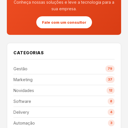
Conheça nossas soluções e leve a tecnologia para a
sua empresa.
Fale com um consultor
CATEGORIAS
Gestão
79
Marketing
37
Novidades
12
Software
8
Delivery
4
Automação
3